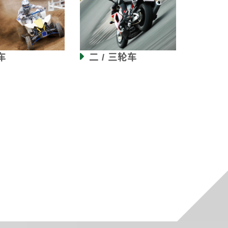
车
二 / 三轮车