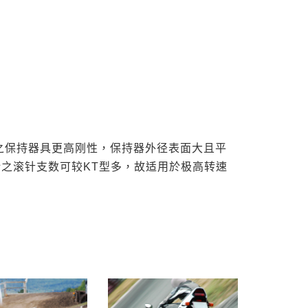
承之保持器具更高刚性，保持器外径表面大且平
计之滚针支数可较KT型多，故适用於极高转速