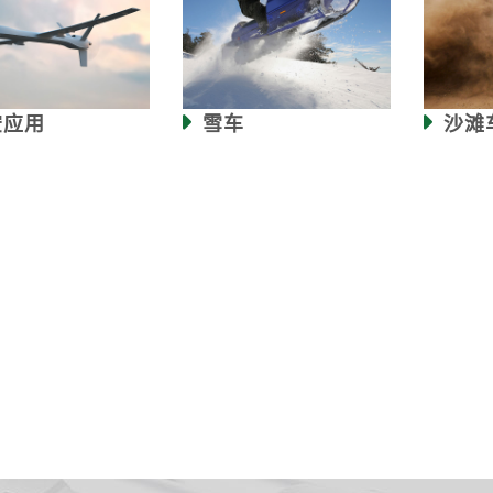
空应用
雪车
沙滩