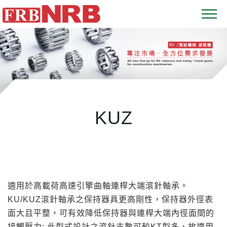
T
o
g
g
l
e
n
KUZ
a
v
i
g
a
t
適用於高載荷高速引擎曲軸連桿大端滾針軸承。
i
KU/KUZ滾針軸承之保持器具更高剛性，保持器外徑表
o
面大且平整，可有效降低保持器與連桿大端內徑面間的
n
接觸壓力; 此型式設計之滾針支數可較KT型多，故適用