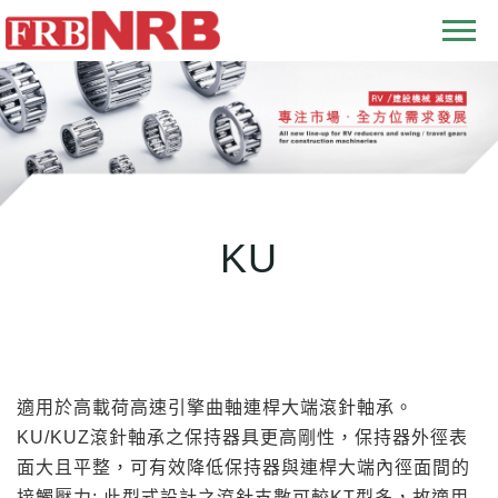
T
o
g
g
l
e
n
KU
a
v
i
g
a
t
適用於高載荷高速引擎曲軸連桿大端滾針軸承。
i
KU/KUZ滾針軸承之保持器具更高剛性，保持器外徑表
o
面大且平整，可有效降低保持器與連桿大端內徑面間的
n
接觸壓力; 此型式設計之滾針支數可較KT型多，故適用