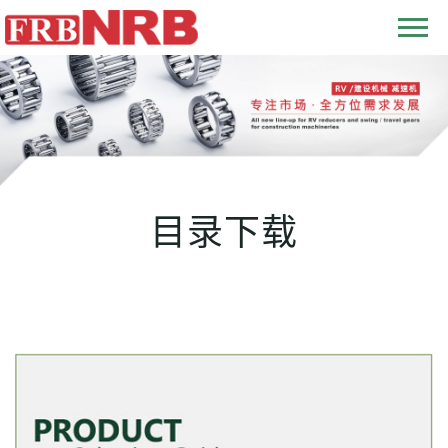
T
o
g
g
l
e
n
目录下载
a
v
i
g
a
t
i
o
n