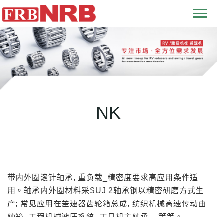
T
o
g
g
l
e
n
NK
a
v
i
g
a
t
带内外圈滚针轴承, 重负载_精密度要求高应用条件适
i
用。轴承内外圈材料采SUJ 2轴承钢以精密研磨方式生
o
产; 常见应用在差速器齿轮箱总成, 纺织机械高速传动曲
n
轴箱, 工程机械液压系统, 工具机主轴承... 等等。