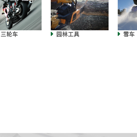
/ 三轮车
园林工具
雪车