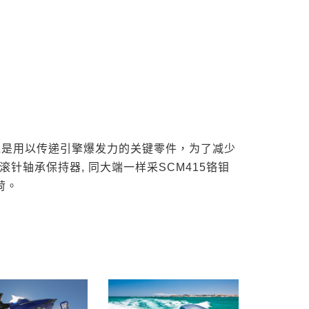
承是用以传递引擎爆发力的关键零件，为了减少
针轴承保持器, 同大端一样采SCM415铬钼
荷。